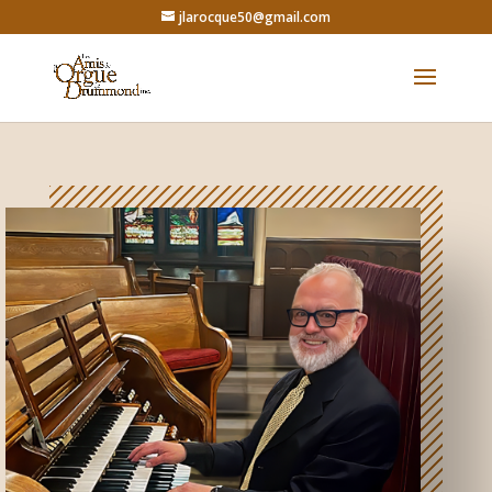
jlarocque50@gmail.com