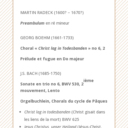
MARTIN RADECK (1600? – 1670?)
Preambulum
en ré mineur
GEORG BOEHM (1661-1733)
Choral «
Christ lag in Todesbanden
» no 6, 2
Prélude et fugue en Do majeur
J.S. BACH (1685-1750)
ième
Sonate en trio no 6, BWV 530, 2
mouvement, Lento
Orgelbuchlein, Chorals du cycle de Pâques
Christ lag in todesbanden
(Christ gisait dans
les liens de la mort) BWV 625
Jesus Christus, unser Heiland
(Jésus-Christ,