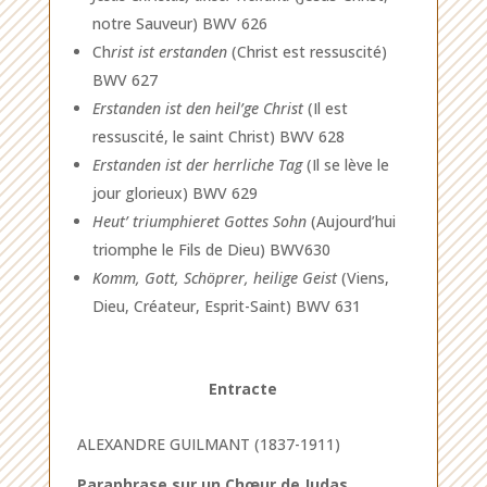
notre Sauveur) BWV 626
Ch
rist ist erstanden
(Christ est ressuscité)
BWV 627
Erstanden ist den heil’ge Christ
(Il est
ressuscité, le saint Christ) BWV 628
Erstanden ist der herrliche Tag
(Il se lève le
jour glorieux) BWV 629
Heut’ triumphieret Gottes Sohn
(Aujourd’hui
triomphe le Fils de Dieu) BWV630
Komm, Gott, Schöprer, heilige Geist
(Viens,
Dieu, Créateur, Esprit-Saint) BWV 631
Entracte
ALEXANDRE GUILMANT (1837-1911)
Paraphrase sur un Chœur de Judas